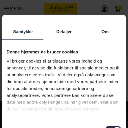
menu
MENU
KONTAKT
Samtykke
Detaljer
Om
Denne hjemmeside bruger cookies
Vi bruger cookies til at tilpasse vores indhold og
annoncer, til at vise dig funktioner til sociale medier og til
at analysere vores trafik. Vi deler også oplysninger om
Alt supportindhold
din brug af vores hjemmeside med vores partnere inden
for sociale medier, annonceringspartnere og
analysepartnere. Vores partnere kan kombinere disse
data med andre oplysninger, du har givet dem, eller som
Support
de har indsamlet fra din brug af deres tjenester.
expand_more
Om os
Samtykkevalg