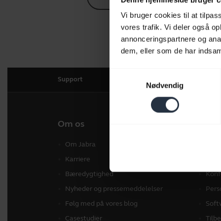
Vi bruger cookies til at tilpas
vores trafik. Vi deler også 
annonceringspartnere og anal
dem, eller som de har indsaml
Samtykkevalg
Support
Nødvendig
Om os
Vores
Om Jabra
Hea
Karriere
Spea
Bæredygtighed
Konf
Nyheder og pressemeddelelser
Pers
Følg med på vores blog
Soft
Casestudier
Tilb