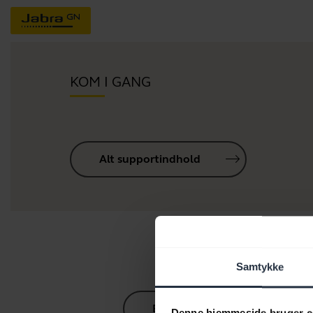
KOM I GANG
Alt supportindhold
R
Samtykke
Bluetooth parringsguide
Denne hjemmeside bruger c