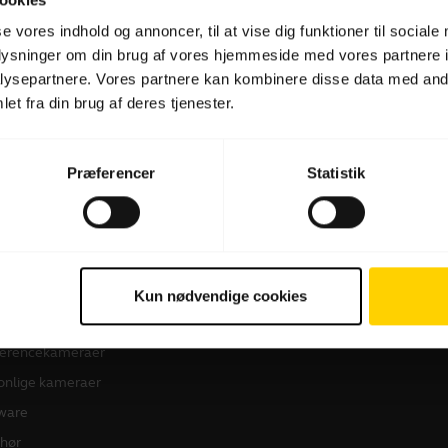
se vores indhold og annoncer, til at vise dig funktioner til sociale
oplysninger om din brug af vores hjemmeside med vores partnere i
Software og apps
ysepartnere. Vores partnere kan kombinere disse data med andr
et fra din brug af deres tjenester.
Præferencer
Statistik
 produkter
Sådan køber du
dset
Forhandlere til Erhverv
Kun nødvendige cookies
kerphones
Distributører
erencekameraer
onlige kameraer
ware
ehør