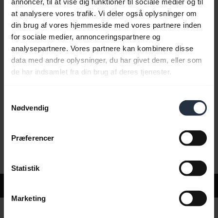
annoncer, til at vise dig funktioner til sociale medier og til
at analysere vores trafik. Vi deler også oplysninger om
din brug af vores hjemmeside med vores partnere inden
Ofte stillede spørgsmål
for sociale medier, annonceringspartnere og
analysepartnere. Vores partnere kan kombinere disse
data med andre oplysninger, du har givet dem, eller som
Produktdokumenter
de har indsamlet fra din brug af deres tjenester.
Samtykkevalg
Videoer
Nødvendig
Præferencer
Software og apps
Statistik
Support
Marketing