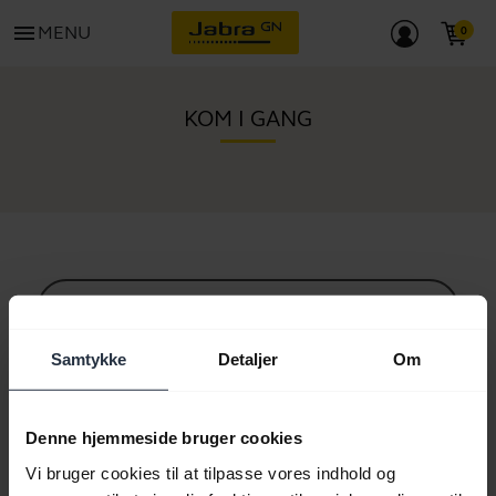
menu
MENU
KOM I GANG
Alt supportindhold
Samtykke
Detaljer
Om
Ressourcer til at komme i gang
Denne hjemmeside bruger cookies
Vi bruger cookies til at tilpasse vores indhold og
Bluetooth parringsguide