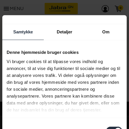
menu
MENU
KONTAKT
Samtykke
Detaljer
Om
Denne hjemmeside bruger cookies
Vi bruger cookies til at tilpasse vores indhold og
annoncer, til at vise dig funktioner til sociale medier og til
at analysere vores trafik. Vi deler også oplysninger om
Alt supportindhold
din brug af vores hjemmeside med vores partnere inden
for sociale medier, annonceringspartnere og
analysepartnere. Vores partnere kan kombinere disse
data med andre oplysninger, du har givet dem, eller som
Support
de har indsamlet fra din brug af deres tjenester.
expand_more
Om os
Samtykkevalg