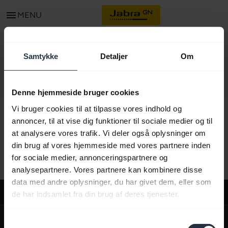
menu
MENU
KONTAKT
Samtykke
Detaljer
Om
Denne hjemmeside bruger cookies
Vi bruger cookies til at tilpasse vores indhold og
annoncer, til at vise dig funktioner til sociale medier og til
at analysere vores trafik. Vi deler også oplysninger om
Alt supportindhold
din brug af vores hjemmeside med vores partnere inden
for sociale medier, annonceringspartnere og
analysepartnere. Vores partnere kan kombinere disse
data med andre oplysninger, du har givet dem, eller som
Support
de har indsamlet fra din brug af deres tjenester.
expand_more
Om os
Samtykkevalg