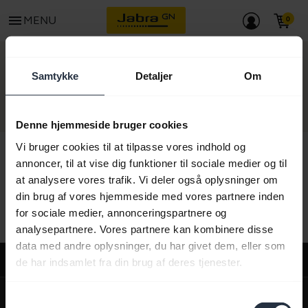
menu
MENU
KONTAKT
Samtykke
Detaljer
Om
Denne hjemmeside bruger cookies
Vi bruger cookies til at tilpasse vores indhold og
annoncer, til at vise dig funktioner til sociale medier og til
at analysere vores trafik. Vi deler også oplysninger om
Alt supportindhold
din brug af vores hjemmeside med vores partnere inden
for sociale medier, annonceringspartnere og
analysepartnere. Vores partnere kan kombinere disse
data med andre oplysninger, du har givet dem, eller som
Support
de har indsamlet fra din brug af deres tjenester.
expand_more
Om os
Samtykkevalg