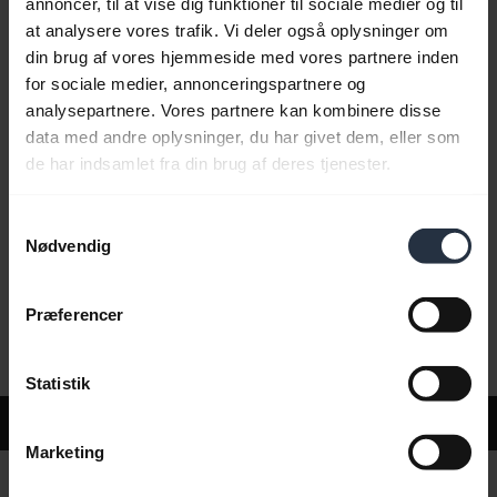
annoncer, til at vise dig funktioner til sociale medier og til
at analysere vores trafik. Vi deler også oplysninger om
din brug af vores hjemmeside med vores partnere inden
Ofte stillede spørgsmål
for sociale medier, annonceringspartnere og
analysepartnere. Vores partnere kan kombinere disse
data med andre oplysninger, du har givet dem, eller som
Produktdokumenter
de har indsamlet fra din brug af deres tjenester.
Samtykkevalg
Videoer
Nødvendig
Præferencer
Software og apps
Statistik
Support
Marketing