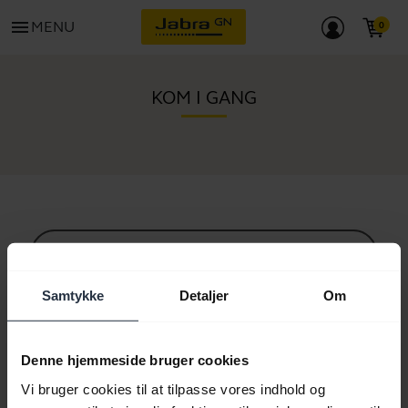
menu
MENU
KOM I GANG
Alt supportindhold
Samtykke
Detaljer
Om
Ressourcer til at komme i gang
Denne hjemmeside bruger cookies
Vi bruger cookies til at tilpasse vores indhold og
Bluetooth parringsguide