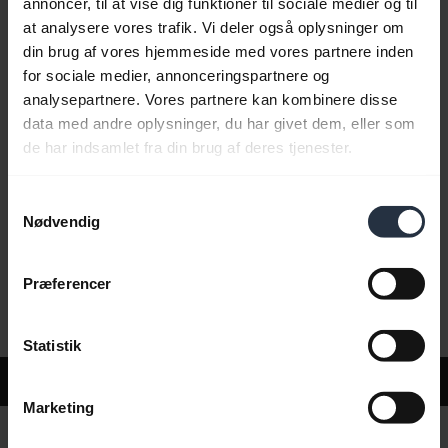
annoncer, til at vise dig funktioner til sociale medier og til
at analysere vores trafik. Vi deler også oplysninger om
din brug af vores hjemmeside med vores partnere inden
Ofte stillede spørgsmål
for sociale medier, annonceringspartnere og
analysepartnere. Vores partnere kan kombinere disse
data med andre oplysninger, du har givet dem, eller som
Produktdokumenter
de har indsamlet fra din brug af deres tjenester.
Samtykkevalg
Videoer
Nødvendig
Præferencer
Software og apps
Statistik
Support
Marketing