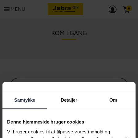
menu
MENU
KOM I GANG
Alt supportindhold
Samtykke
Detaljer
Om
Ressourcer til at komme i gang
Denne hjemmeside bruger cookies
Vi bruger cookies til at tilpasse vores indhold og
Bluetooth parringsguide