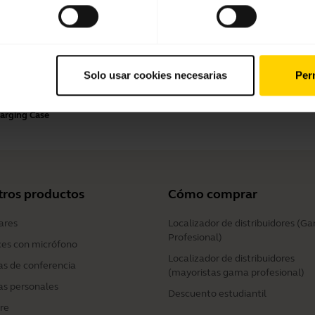
Método de pago
Solo usar cookies necesarias
Perm
harging Case
tros productos
Cómo comprar
ares
Localizador de distribuidores (G
Profesional)
ces con micrófono
Localizador de distribuidores
s de conferencia
(mayoristas gama profesional)
s personales
Descuento estudiantil
re