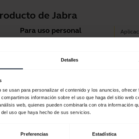
roducto de Jabra
Para uso personal
Aplicac
Auriculares para llamadas,
Jabra D
música y deporte
Asisten
Detalles
Guía d
Eche un vistazo
Guía d
s
b se usan para personalizar el contenido y los anuncios, ofrecer
s, compartimos información sobre el uso que haga del sitio web 
 análisis web, quienes pueden combinarla con otra información q
r del uso que haya hecho de sus servicios.
Preferencias
Estadística