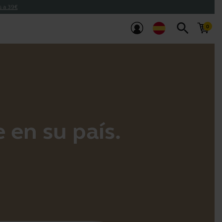
s a 39€
search
 en su país.