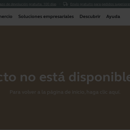
azo de devolución gratuita: 100 días
Envío gratuito para pedidos superiore
ercio
Soluciones empresariales
Descubrir
Ayuda
to no está disponible
Para volver a la página de inicio, haga clic
aquí
.