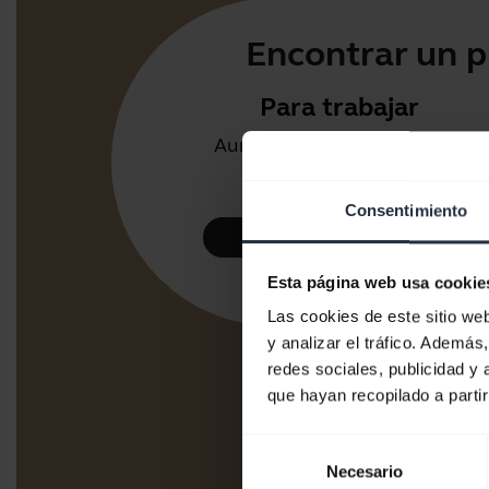
Encontrar un p
Para trabajar
Auriculares y altavoces para
oficina o call center.
Consentimiento
Eche un vistazo
Esta página web usa cookie
Las cookies de este sitio we
y analizar el tráfico. Ademá
redes sociales, publicidad y
que hayan recopilado a parti
Selección
Necesario
de