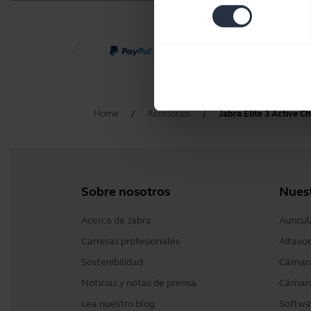
consentimiento
Home
Accesorios
Jabra Elite 3 Active C
Sobre nosotros
Nues
Acerca de Jabra
Auricul
Carreras profesionales
Altavo
Sostenibilidad
Cámara
Noticias y notas de prensa
Cámara
Lea nuestro blog
Softwa