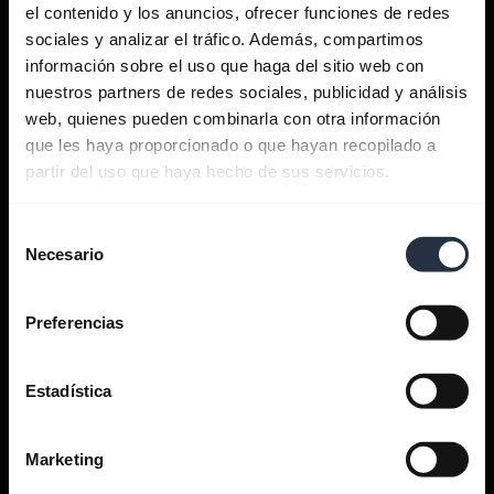
el contenido y los anuncios, ofrecer funciones de redes
sociales y analizar el tráfico. Además, compartimos
información sobre el uso que haga del sitio web con
nuestros partners de redes sociales, publicidad y análisis
Buscar ayuda
web, quienes pueden combinarla con otra información
que les haya proporcionado o que hayan recopilado a
partir del uso que haya hecho de sus servicios.
Aplicaciones Jabra
Selección
Jabra Direct
Necesario
de
consentimiento
Asistencia para su producto
Preferencias
Guía de sincronización Bluetooth
Estadística
Guía de compatibilidad
Marketing