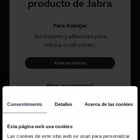
producto de Jabra
Para trabajar
Auriculares y altavoces para
oficina o call center.
Eche un vistazo
Para uso personal
Auriculares para llamadas, música
Consentimiento
Detalles
Acerca de las cookies
y deporte
Eche un vistazo
Esta página web usa cookies
Las cookies de este sitio web se usan para personalizar