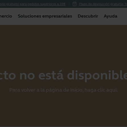
vío gratuito para pedidos superiores a 39€
Plazo de devolución gratuita: 1
ercio
Soluciones empresariales
Descubrir
Ayuda
to no está disponible
Para volver a la página de inicio, haga clic
aquí
.