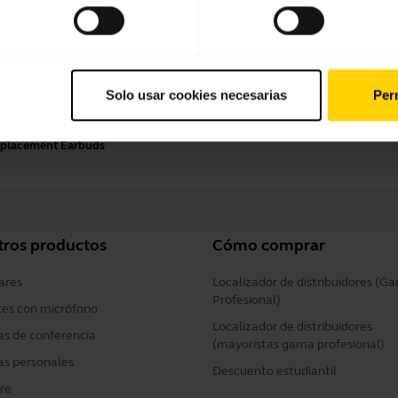
Método de pago
Solo usar cookies necesarias
Perm
Replacement Earbuds
tros productos
Cómo comprar
ares
Localizador de distribuidores (G
Profesional)
ces con micrófono
Localizador de distribuidores
s de conferencia
(mayoristas gama profesional)
s personales
Descuento estudiantil
re