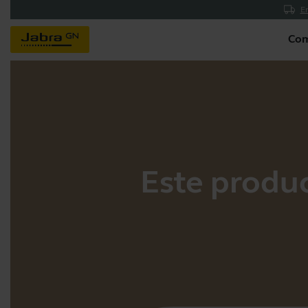
En
Com
Este produc