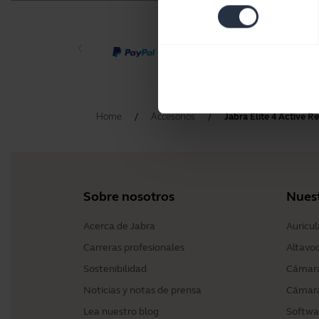
consentimiento
Home
Accesorios
Jabra Elite 4 Active 
Sobre nosotros
Nues
Acerca de Jabra
Auricul
Carreras profesionales
Altavo
Sostenibilidad
Cámara
Noticias y notas de prensa
Cámara
Lea nuestro blog
Softwa