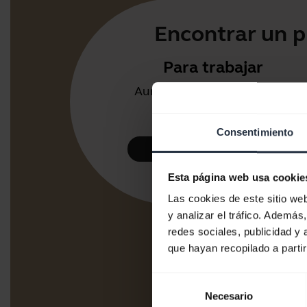
Encontrar un p
Para trabajar
Auriculares y altavoces para
oficina o call center.
Consentimiento
Eche un vistazo
Esta página web usa cookie
Las cookies de este sitio we
y analizar el tráfico. Ademá
redes sociales, publicidad y
que hayan recopilado a parti
Selección
Necesario
de