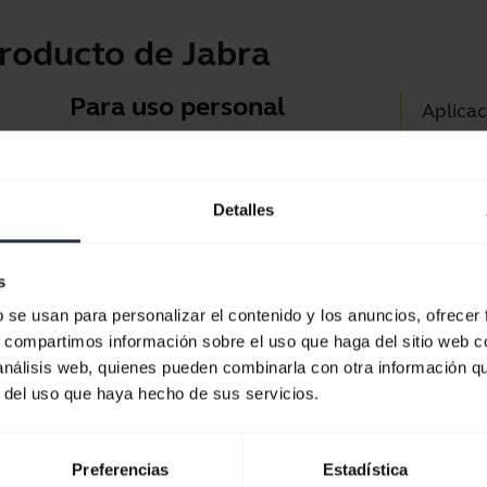
roducto de Jabra
Para uso personal
Aplicac
Auriculares para llamadas,
Jabra D
música y deporte
Asisten
Detalles
Guía d
Eche un vistazo
Guía d
s
b se usan para personalizar el contenido y los anuncios, ofrecer
s, compartimos información sobre el uso que haga del sitio web 
 análisis web, quienes pueden combinarla con otra información q
r del uso que haya hecho de sus servicios.
Preferencias
Estadística