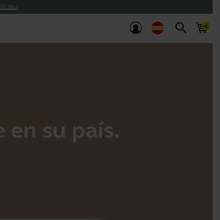
00 días
search
 en su país.