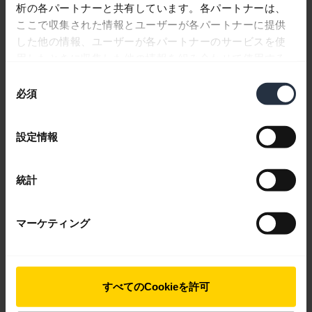
析の各パートナーと共有しています。各パートナーは、
ここで収集された情報とユーザーが各パートナーに提供
した他の情報、ユーザーが各パートナーのサービスを使
用したときに収集した他の情報を組み合わせて使用する
ことがあります。
同
必須
意
の
選
設定情報
択
PDF
統計
テーブルスタンド組立説明書
expand_more
日本語
マーケティング
ダウンロード
すべてのCookieを許可
情報シートインテリジェント・ミーティン