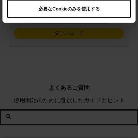
グ・スペース
必要なCookieのみを使用する
expand_more
英語
ダウンロード
よくあるご質問
使用開始のために選択したガイドとヒント
search