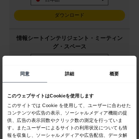
ダウンロード
情報シートインテリジェント・ミーティン
グ・スペース
expand_more
英語
同意
詳細
概要
ダウンロード
このウェブサイトはCookieを使用します
このサイトでは Cookie を使用して、ユーザーに合わせた
テーブルスタンド
コンテンツや広告の表示、ソーシャルメディア機能の提
供、広告の表示回数やクリック数の測定を行っていま
す。またユーザーによるサイトの利用状況についても情
報を収集し、ソーシャルメディアや広告配信、データ解