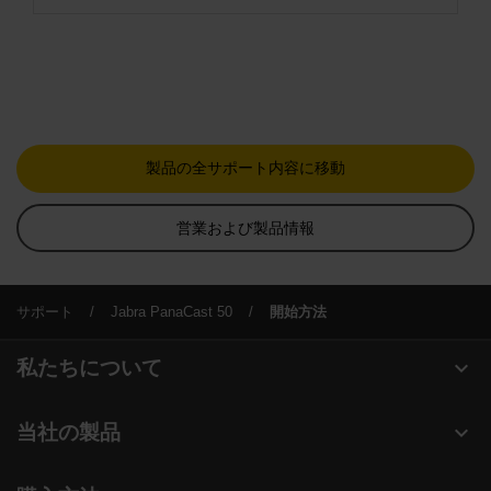
製品の全サポート内容に移動
営業および製品情報
サポート
Jabra PanaCast 50
開始方法
expand_more
私たちについて
Jabra について
expand_more
当社の製品
キャリア
ヘッドセット