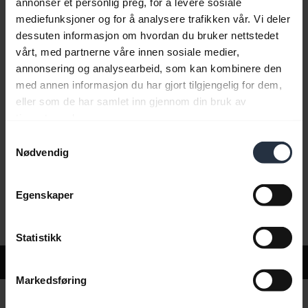
annonser et personlig preg, for å levere sosiale
mediefunksjoner og for å analysere trafikken vår. Vi deler
dessuten informasjon om hvordan du bruker nettstedet
Vanlige spørsmål
vårt, med partnerne våre innen sosiale medier,
annonsering og analysearbeid, som kan kombinere den
med annen informasjon du har gjort tilgjengelig for dem,
Produktdokumenter
eller som de har samlet inn gjennom din bruk av
tjenestene deres.
Samtykkevalg
Videoer
Nødvendig
Egenskaper
Programvare og apper
Statistikk
Support
Markedsføring