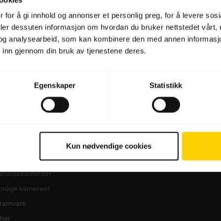
 for å gi innhold og annonser et personlig preg, for å levere sos
deler dessuten informasjon om hvordan du bruker nettstedet vårt,
Programvare og apper
og analysearbeid, som kan kombinere den med annen informasjon d
 inn gjennom din bruk av tjenestene deres.
Egenskaper
Statistikk
produkter
Slik kjøper du
dset
Autoriserte forhandlere i
Kun nødvendige cookies
bedriftsmarkedet
eransehøyttalere
Studentrabatt
eransekameraer
onlige kameraer
ramvare
ehør