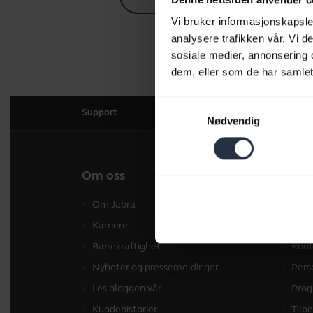
Vi bruker informasjonskapsler
analysere trafikken vår. Vi 
sosiale medier, annonsering 
dem, eller som de har samlet
Samtykkevalg
Support
Nødvendig
Om oss
Våre 
Om Jabra
Hea
Karriere
Konf
Bærekraftighet
Konf
Nyheter og pressemeldinger
Pers
Les bloggen vår
Prog
Kundehistorier
Tilb