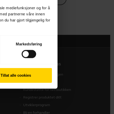
iale mediefunksjoner og for å
 med partnerne våre innen
u har gjort tilgjengelig for
Markedsføring
Ta kontakt med oss
Kontakt salgsavdelingen
Tillat alle cookies
Kontakt brukerstøtte
Kundestøtte for nettbutikken
Registrer produktet ditt
Utviklerprogram
Bli en forhandler