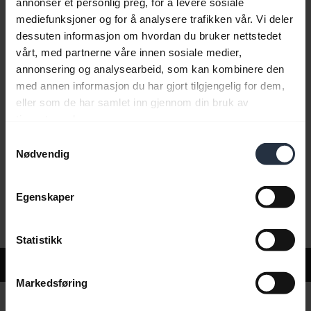
annonser et personlig preg, for å levere sosiale
mediefunksjoner og for å analysere trafikken vår. Vi deler
dessuten informasjon om hvordan du bruker nettstedet
Vanlige spørsmål
vårt, med partnerne våre innen sosiale medier,
annonsering og analysearbeid, som kan kombinere den
med annen informasjon du har gjort tilgjengelig for dem,
Produktdokumenter
eller som de har samlet inn gjennom din bruk av
tjenestene deres.
Samtykkevalg
Videoer
Nødvendig
Egenskaper
Programvare og apper
Statistikk
Support
Markedsføring