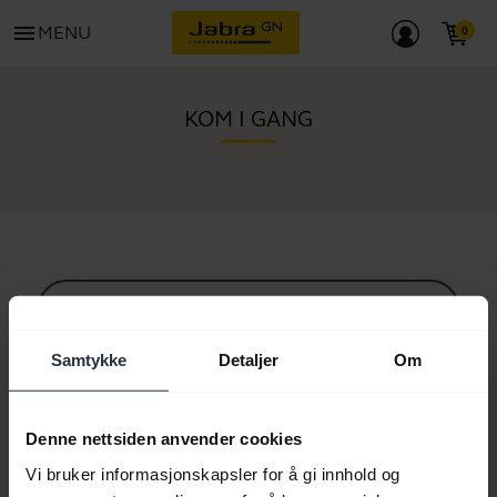
menu
MENU
KOM I GANG
Alt support innhold
Samtykke
Detaljer
Om
Ressurser for å komme i gang
Denne nettsiden anvender cookies
Vi bruker informasjonskapsler for å gi innhold og
Paringsveiledning for Bluetooth