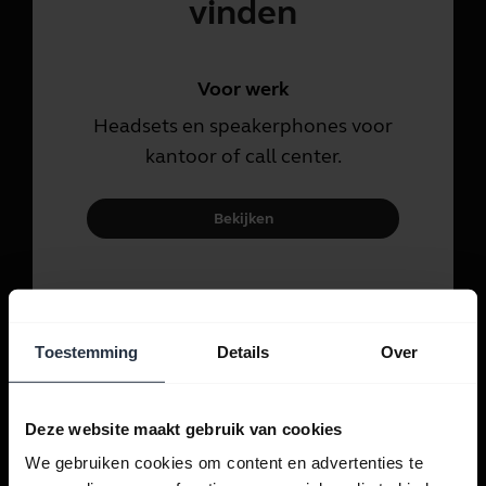
vinden
Voor werk
Headsets en speakerphones voor
kantoor of call center.
Bekijken
Voor persoonlijk gebruik
Headsets en oordopjes voor
Toestemming
Details
Over
gesprekken, muziek en sport.
Bekijken
Deze website maakt gebruik van cookies
We gebruiken cookies om content en advertenties te