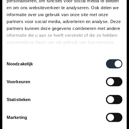
personaliseren, om functies voor social media te bieden
en om ons websiteverkeer te analyseren. Ook delen we
informatie over uw gebruik van onze site met onze
partners voor social media, adverteren en analyse. Deze
Krijg hulp
partners kunnen deze gegevens combineren met andere
informatie die u aan ze heeft verstrekt of die ze hebben
verzameld op basis van uw gebruik van hun services.
Jabra apps
Toestemmingsselectie
Jabra Direct
Noodzakelijk
Ondersteuning voor uw product
Voorkeuren
Bluetooth-koppelgids
Statistieken
Compatibiliteitsgids
Marketing