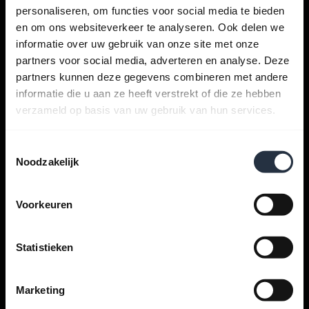
personaliseren, om functies voor social media te bieden
en om ons websiteverkeer te analyseren. Ook delen we
informatie over uw gebruik van onze site met onze
Krijg hulp
partners voor social media, adverteren en analyse. Deze
partners kunnen deze gegevens combineren met andere
informatie die u aan ze heeft verstrekt of die ze hebben
verzameld op basis van uw gebruik van hun services.
Jabra apps
Toestemmingsselectie
Jabra Direct
Noodzakelijk
Ondersteuning voor uw product
Voorkeuren
Bluetooth-koppelgids
Statistieken
Compatibiliteitsgids
Marketing