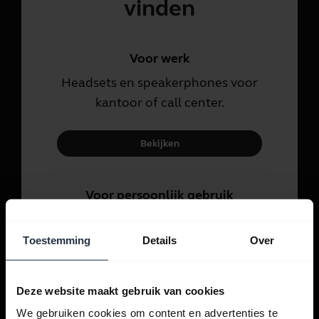
vinden
Voor werk
Headsets en speakerphones voor
kantoor of call center.
Bekijken
Voor persoonlijk gebruik
Headsets en oordopjes voor
gesprekken, muziek en sport.
Toestemming
Details
Over
Bekijken
Deze website maakt gebruik van cookies
We gebruiken cookies om content en advertenties te