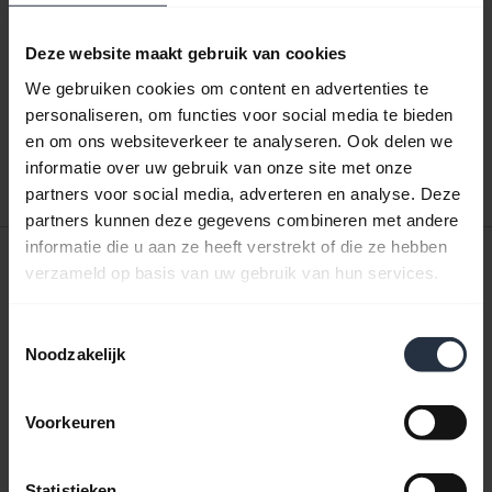
Deze website maakt gebruik van cookies
Kopen Jabra Move Wireless
We gebruiken cookies om content en advertenties te
Audiokabel
personaliseren, om functies voor social media te bieden
en om ons websiteverkeer te analyseren. Ook delen we
informatie over uw gebruik van onze site met onze
UITVERKOCHT
partners voor social media, adverteren en analyse. Deze
partners kunnen deze gegevens combineren met andere
informatie die u aan ze heeft verstrekt of die ze hebben
verzameld op basis van uw gebruik van hun services.
Aanschaffen
Toestemmingsselectie
Noodzakelijk
Betalingsmethode
Voorkeuren
Statistieken