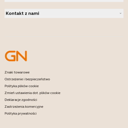
Studium przypadku
Kamery konferencyjne
Wyszukiwanie partnera
Kamery osobiste
Kontakt z nami
Dystrybutorzy
Oprogramowanie
Kontakt z działem handlowym
Akcesoria
Kontakt z działem pomocy
Wsparcie Sklepu Online
Zarejestruj produkt
Program deweloperów
Program partnerski
Gwarancja i serwis
Firmowe zasady końca okresu eksploatacji
Znaki towarowe
Ostrzeżenie i bezpieczeństwo
Polityka plików cookie
Zmień ustawienia dot. plików cookie
Deklaracje zgodności
Zastrzeżenia komercyjne
Polityka prywatności