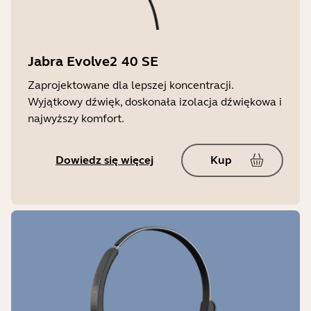
G616
Długość przewodu USB
1,7 m
Certyfikaty i zgodność
Jabra Evolve2 40 SE
Alcatel-Lucent, Avaya, Cisco, Unify,
Gwarancja
Zoom, Google Meet, Amazon Chime,
Zaprojektowane dla lepszej koncentracji.
2 lata
Microsoft Teams (zależnie od wersji)
Wyjątkowy dźwięk, doskonała izolacja dźwiękowa i
najwyższy komfort.
Funkcje i elementy LED
Dioda zajętości, połączenia
Dowiedz się więcej
Kup
przychodzące, powiadomienia
Microsoft Teams (zależnie od SKU)