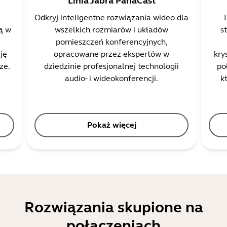
Linia Jabra PanaCast
Odkryj inteligentne rozwiązania wideo dla
ą w
wszelkich rozmiarów i układów
s
pomieszczeń konferencyjnych,
ję
opracowane przez ekspertów w
kry
ze.
dziedzinie profesjonalnej technologii
po
audio- i wideokonferencji.
k
Pokaż więcej
Rozwiązania skupione na
połączeniach