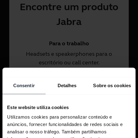
Encontre um produto
Jabra
Para o trabalho
Headsets e speakerphones para o
escritório ou call center.
Dê uma olhada
Consentir
Detalhes
Sobre os cookies
Para uso pessoal
Este website utiliza cookies
Headsets para chamadas e
Utilizamos cookies para personalizar conteúdo e
música.
anúncios, fornecer funcionalidades de redes sociais e
analisar o nosso tráfego. Também partilhamos