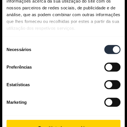
informações acerca da sua utilização do site com os
Dê uma olhada
nossos parceiros de redes sociais, de publicidade e de
análise, que as podem combinar com outras informações
que lhes forneceu ou recolhidas por estes a partir da sua
utilização dos respetivos serviços.
Obtenha ajuda
Seleção
Necessários
de
consentimento
Aplicativos Jabra
Preferências
Jabra Direct
Estatísticas
Suporte para o seu produto
Marketing
Guia de Pareamento de Bluetooth