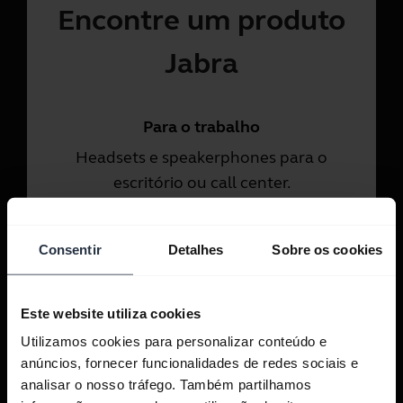
Encontre um produto
Jabra
Para o trabalho
Headsets e speakerphones para o
escritório ou call center.
Dê uma olhada
Consentir
Detalhes
Sobre os cookies
Para uso pessoal
Este website utiliza cookies
Headsets para chamadas e
Utilizamos cookies para personalizar conteúdo e
música.
anúncios, fornecer funcionalidades de redes sociais e
analisar o nosso tráfego. Também partilhamos