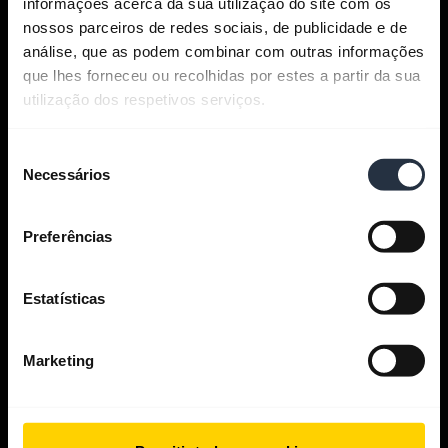
informações acerca da sua utilização do site com os
Dê uma olhada
nossos parceiros de redes sociais, de publicidade e de
análise, que as podem combinar com outras informações
que lhes forneceu ou recolhidas por estes a partir da sua
utilização dos respetivos serviços.
Obtenha ajuda
Seleção
Necessários
de
consentimento
Aplicativos Jabra
Preferências
Jabra Direct
Estatísticas
Suporte para o seu produto
Marketing
Guia de Pareamento de Bluetooth