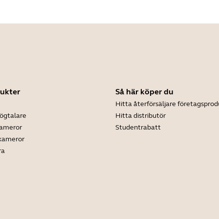
ukter
Så här köper du
Hitta återförsäljare företagsprod
ögtalare
Hitta distributör
kameror
Studentrabatt
 kameror
ra