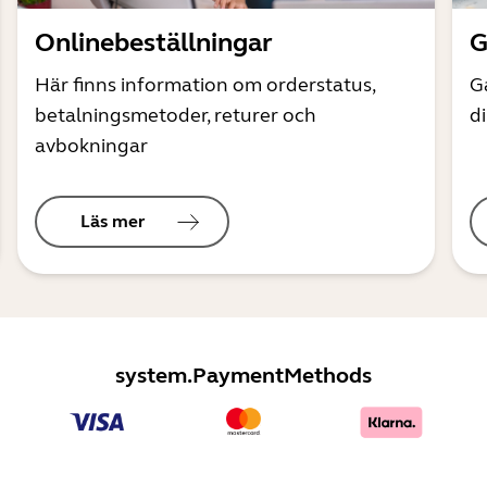
Onlinebeställningar
G
Här finns information om orderstatus,
G
betalningsmetoder, returer och
d
avbokningar
Läs mer
system.PaymentMethods