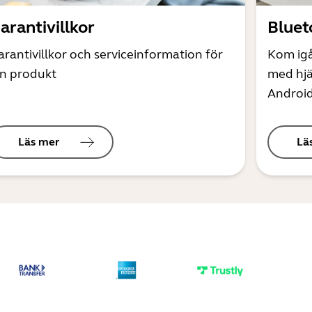
arantivillkor
Bluet
arantivillkor och serviceinformation för
Kom ig
in produkt
med hjä
Androi
Läs mer
Lä