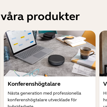
 våra produkter
Konferenshögtalare
V
Nästa generation med professionella
H
konferenshögtalare utvecklade för
h
hybridarbete
un