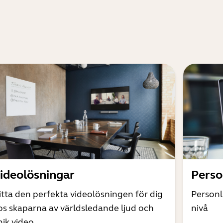
ideolösningar
Perso
itta den perfekta videolösningen för dig
Personl
os skaparna av världsledande ljud och
nivå
ik video.