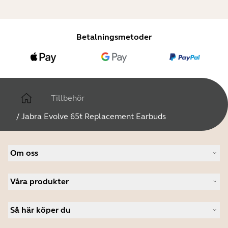
Betalningsmetoder
Tillbehör
/
Jabra Evolve 65t Replacement Earbuds
Om oss
Om Jabra
Våra produkter
Lediga jobb
Hållbarhet
Headset
Nyheter och pressmeddelanden
Så här köper du
Konferenshögtalare
Läs vår blogg
Konferenskameror
Hitta återförsäljare företagsprodukter