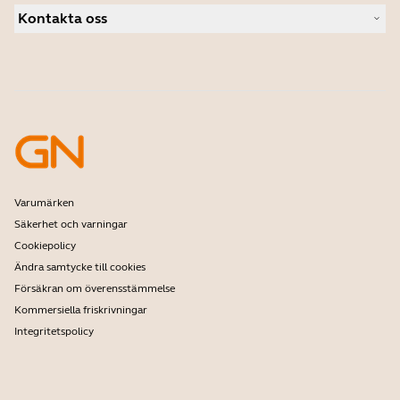
Fallstudier
Personliga kameror
Kontakta oss
Hitta distributör
Programvara
Studentrabatt
Kontakta vårt säljteam
Tillbehör
Kontakta supporten
Support för nätbutik
Registrera din produkt
Utvecklarprogram
Partnerprogram
Garanti och service
Företagspolicy för utgående produkter
Varumärken
Säkerhet och varningar
Cookiepolicy
Ändra samtycke till cookies
Försäkran om överensstämmelse
Kommersiella friskrivningar
Integritetspolicy