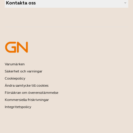
Personliga kameror
Kontakta oss
Hitta distributör
Programvara
Studentrabatt
Kontakta vårt säljteam
Tillbehör
Kontakta supporten
Support för nätbutik
Registrera din produkt
Utvecklarprogram
Partnerprogram
Garanti och service
Företagspolicy för utgående produkter
Varumärken
Säkerhet och varningar
Cookiepolicy
Ändra samtycke till cookies
Försäkran om överensstämmelse
Kommersiella friskrivningar
Integritetspolicy