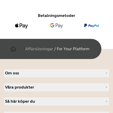
Betalningsmetoder
Affärslösningar
/
For Your Platform
Om oss
Om Jabra
Våra produkter
Lediga jobb
Hållbarhet
Headset
Nyheter och pressmeddelanden
Så här köper du
Konferenshögtalare
Läs vår blogg
Konferenskameror
Hitta återförsäljare företagsprodukter
Fallstudier