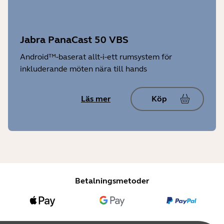
Jabra PanaCast 50 VBS
Android™-baserat allt-i-ett rumsystem för
inkluderande möten nära till hands
Läs mer
Köp
Betalningsmetoder