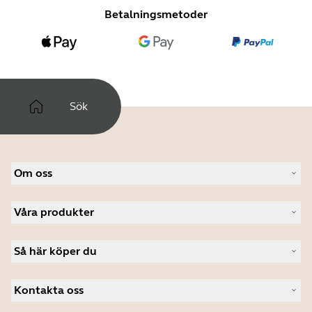
Betalningsmetoder
Sök
Om oss
Om Jabra
Våra produkter
Lediga jobb
Hållbarhet
Headset
Nyheter och pressmeddelanden
Så här köper du
Konferenshögtalare
Läs vår blogg
Konferenskameror
Hitta återförsäljare företagsprodukter
Fallstudier
Personliga kameror
Kontakta oss
Hitta distributör
Programvara
Studentrabatt