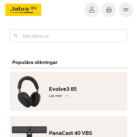
Populära sökningar
Evolve3 85
Läs mer
PanaCast 40 VBS