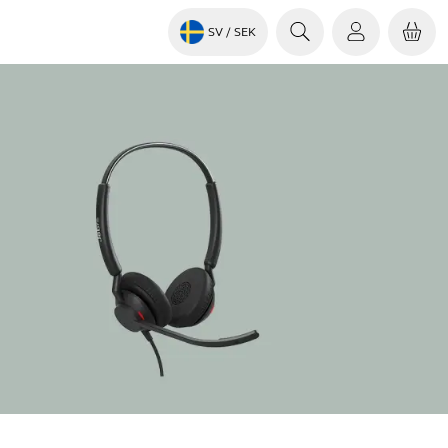
SV
/ SEK