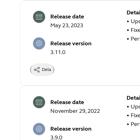
Detai
Release date
•
Upd
May 23, 2023
•
Fix
•
Per
Release version
3.11.0
Dela
Detai
Release date
•
Upd
November 29, 2022
•
Fix
•
Per
Release version
3.9.0