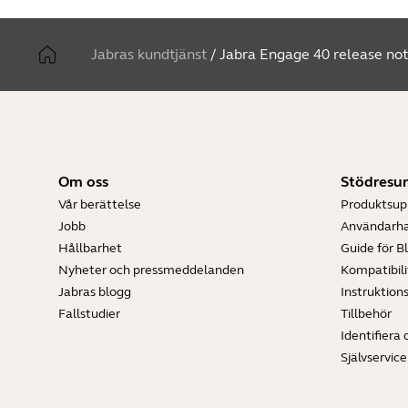
Jabras kundtjänst
/
Jabra Engage 40 release no
Om oss
Stödresur
Vår berättelse
Produktsup
Jobb
Användarh
Hållbarhet
Guide för B
Nyheter och pressmeddelanden
Kompatibili
Jabras blogg
Instruktion
Fallstudier
Tillbehör
Identifiera 
Självservic