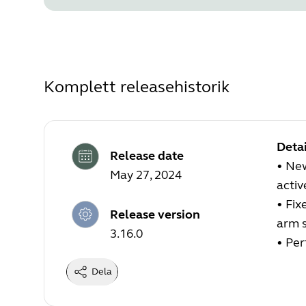
Komplett releasehistorik
Detai
Release date
•
New
May 27, 2024
active
•
Fix
Release version
arm s
3.16.0
•
Per
Dela