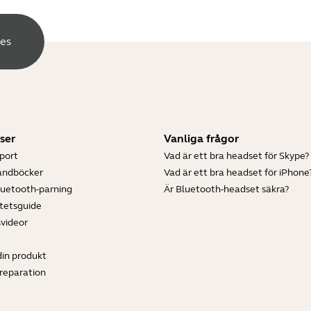
tes
ser
Vanliga frågor
port
Vad är ett bra headset för Skype?
andböcker
Vad är ett bra headset för iPhone
luetooth-parning
Är Bluetooth-headset säkra?
tetsguide
svideor
din produkt
ereparation