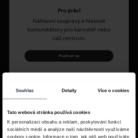
Pro práci
Náhlavní soupravy a hlasové
komunikátory pro kancelář nebo
call centrum.
Podívat se
K osobnímu používání
Náhlavní soupravy a pecková
Souhlas
Detaily
Více o cookies
sluchátka pro volání, hudbu a
sport.
Tato webová stránka používá cookies
K personalizaci obsahu a reklam, poskytování funkcí
Podívat se
sociálních médií a analýze naší návštěvnosti využíváme
soubory cookie. Informace o tom, jak náš web používáte,