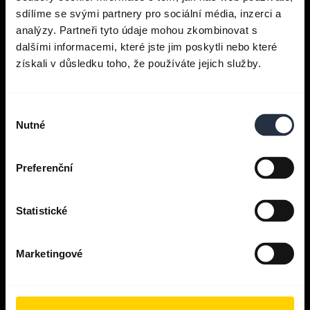
sdílíme se svými partnery pro sociální média, inzerci a
analýzy. Partneři tyto údaje mohou zkombinovat s
dalšími informacemi, které jste jim poskytli nebo které
získali v důsledku toho, že používáte jejich služby.
Vyžádat pomoc
Výběr
Aplikace Jabra
Nutné
souhlasu
Jabra Direct
Preferenční
Produktová podpora
Statistické
Průvodce párováním pomocí
Marketingové
Bluetooth
Příručka kompatibility