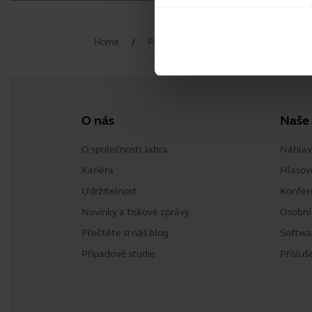
Home
Příslušenství
Jabra Elite 3 Active
O nás
Naše
O společnosti Jabra
Náhlav
Kariéra
Hlasov
Udržitelnost
Konfer
Novinky a tiskové zprávy
Osobní
Přečtěte si náš blog
Softwa
Případové studie
Přísluš