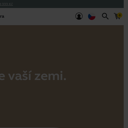
d 999 Kč
search
ra
e vaší zemi.