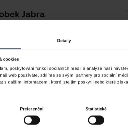
robek Jabra
K osobnímu používání
Aplikac
Náhlavní soupravy a pecková
Jabra D
Detaily
sluchátka pro volání, hudbu a
Produk
sport.
á cookies
Průvod
klam, poskytování funkcí sociálních médií a analýze naší návšt
Podívat se
Příručk
 náš web používáte, sdílíme se svými partnery pro sociální média
 s dalšími informacemi, které jste jim poskytli nebo které získa
Preferenční
Statistické