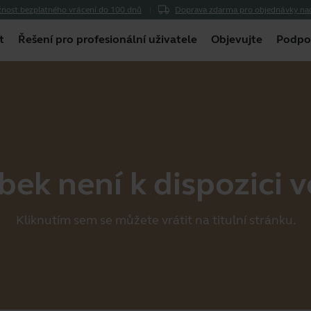
nost bezplatného vrácení do 100 dnů
Doprava zdarma pro objednávky na
t
Řešení pro profesionální uživatele
Objevujte
Podpo
ek není k dispozici v
Kliknutím
sem
se můžete vrátit na titulní stránku.