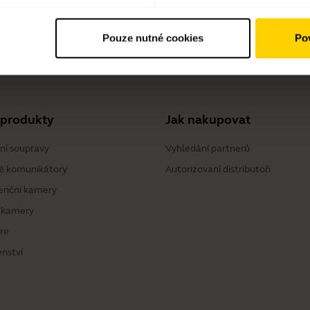
Pouze nutné cookies
Pov
 Charging Case
 produkty
Jak nakupovat
ní soupravy
Vyhledání partnerů
é komunikátory
Autorizovaní distributoři
enční kamery
 kamery
re
enství