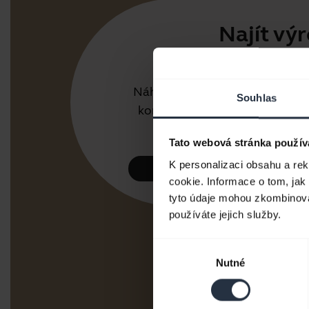
Najít vý
Pro práci
Náhlavní soupravy a hlasové
Souhlas
komunikátory pro kancelář
nebo call centrum.
Tato webová stránka použív
K personalizaci obsahu a re
Podívat se
cookie. Informace o tom, jak
tyto údaje mohou zkombinovat
používáte jejich služby.
Výběr
Nutné
souhlasu