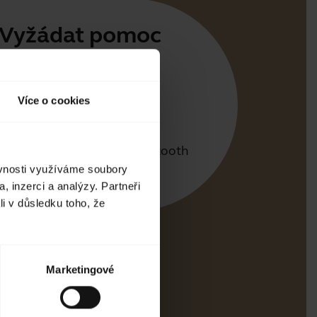
Vyžádat pomoc
e Jabra
irect
Více o cookies
tová podpora
ce párováním pomocí Bluetooth
ěvnosti využíváme soubory
a kompatibility
, inzerci a analýzy. Partneři
li v důsledku toho, že
Marketingové