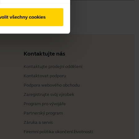
olit všechny cookies
Kontaktujte nás
Kontaktujte prodejní oddělení
Kontaktovat podporu
Podpora webového obchodu
Zaregistrujte svůj výrobek
Program pro vývojáře
Partnerský program
Záruka a servis
Firemní politika ukončení životnosti