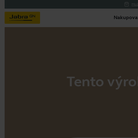
Mož
Nakupova
Tento výrob