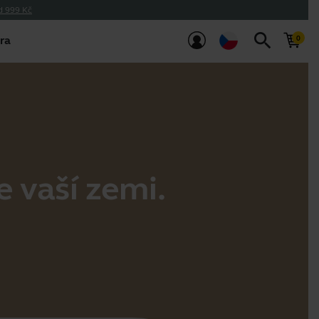
d 999 Kč
search
ra
e vaší zemi.