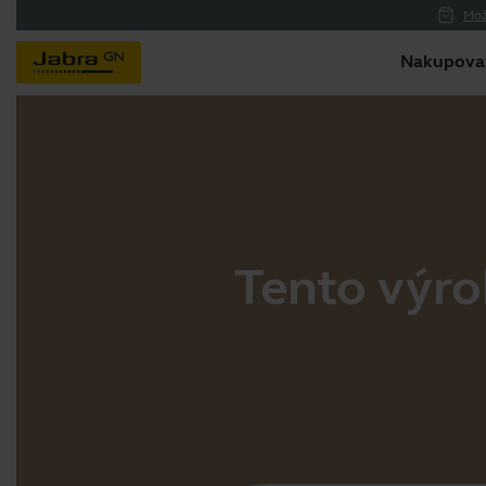
Mož
Nakupova
Tento výrob