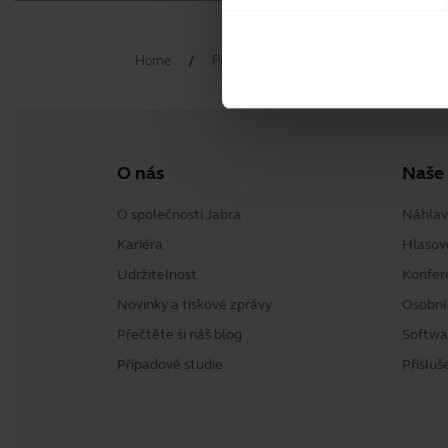
Home
Příslušenství
Jabra Stealth Acces
O nás
Naše
O společnosti Jabra
Náhlav
Kariéra
Hlasov
Udržitelnost
Konfer
Novinky a tiskové zprávy
Osobní
Přečtěte si náš blog
Softwa
Případové studie
Přísluš