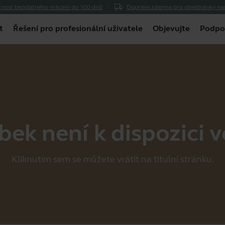
nost bezplatného vrácení do 100 dnů
Doprava zdarma pro objednávky na
t
Řešení pro profesionální uživatele
Objevujte
Podpo
ek není k dispozici v
Kliknutím
sem
se můžete vrátit na titulní stránku.