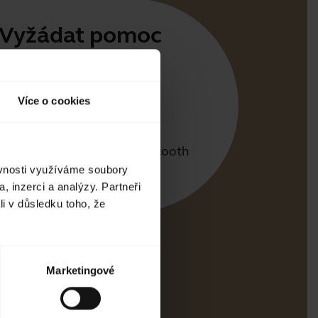
Vyžádat pomoc
e Jabra
irect
Více o cookies
tová podpora
ce párováním pomocí Bluetooth
ěvnosti využíváme soubory
a kompatibility
, inzerci a analýzy. Partneři
li v důsledku toho, že
Marketingové