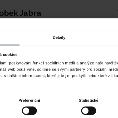
robek Jabra
K osobnímu používání
Aplikac
Náhlavní soupravy a pecková
Jabra D
Detaily
sluchátka pro volání, hudbu a
Produk
sport.
á cookies
Průvod
klam, poskytování funkcí sociálních médií a analýze naší návšt
Podívat se
Příručk
 náš web používáte, sdílíme se svými partnery pro sociální média
 s dalšími informacemi, které jste jim poskytli nebo které získa
Preferenční
Statistické