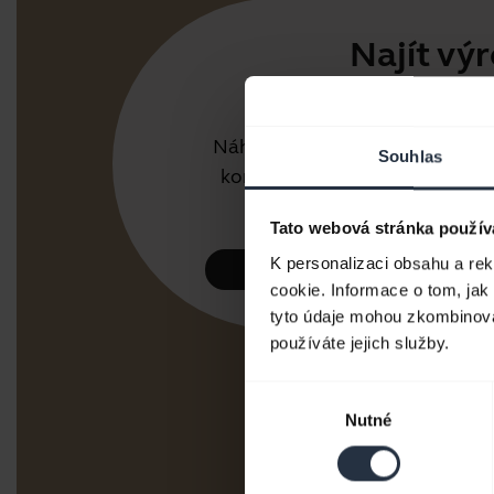
Najít vý
Pro práci
Náhlavní soupravy a hlasové
Souhlas
komunikátory pro kancelář
nebo call centrum.
Tato webová stránka použív
K personalizaci obsahu a re
Podívat se
cookie. Informace o tom, jak
tyto údaje mohou zkombinovat
používáte jejich služby.
Výběr
Nutné
souhlasu