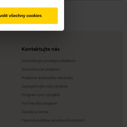
olit všechny cookies
Kontaktujte nás
Kontaktujte prodejní oddělení
Kontaktovat podporu
Podpora webového obchodu
Zaregistrujte svůj výrobek
Program pro vývojáře
Partnerský program
Záruka a servis
Firemní politika ukončení životnosti