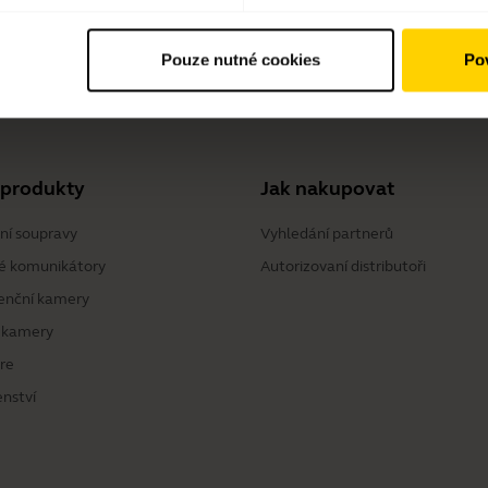
Pouze nutné cookies
Pov
sories Pack
 produkty
Jak nakupovat
ní soupravy
Vyhledání partnerů
é komunikátory
Autorizovaní distributoři
enční kamery
 kamery
re
enství