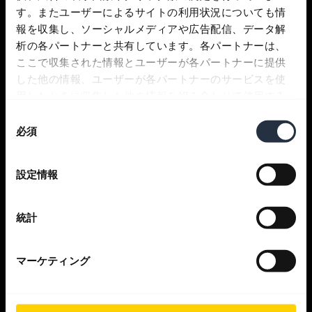
す。またユーザーによるサイトの利用状況についても情
サポート
報を収集し、ソーシャルメディアや広告配信、データ解
析の各パートナーと共有しています。各パートナーは、
ここで収集された情報とユーザーが各パートナーに提供
Jabra アプリ
した他の情報、ユーザーが各パートナーのサービスを使
用したときに収集した他の情報を組み合わせて使用する
ことがあります。
同
Jabra Direct
必須
意
の
製品のサポート
選
設定情報
択
Bluetooth ペアリングガイド
統計
適合ガイド
マーケティング