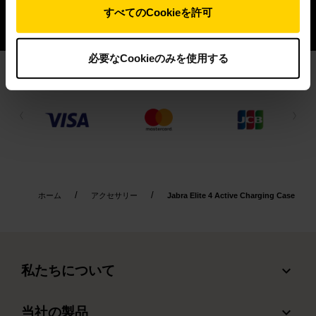
すべてのCookieを許可
必要なCookieのみを使用する
支払い情報
ホーム
アクセサリー
Jabra Elite 4 Active Charging Case
expand_more
私たちについて
Jabra について
expand_more
当社の製品