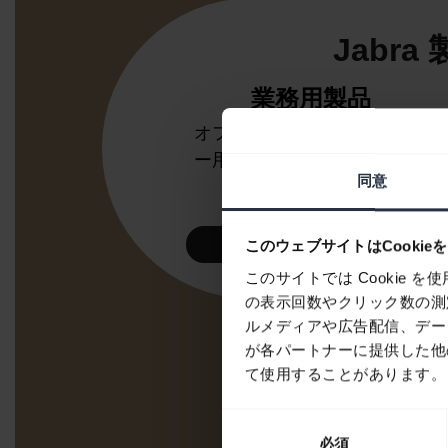
Jabr
業務用製品
オフィスまたはコールセンタ
ー用のヘッドセットとスピー
同意
カーフォン
見てみる
このウェブサイトはCookie
このサイトでは Cookie
の表示回数やクリック数の測
ルメディアや広告配信、デー
が各パートナーに提供した他
て使用することがあります。
同
必須
意