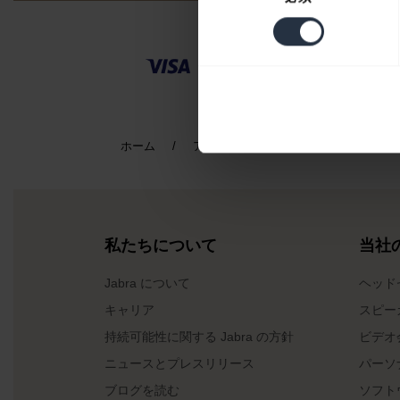
の
選
択
ホーム
アクセサリー
Jabra Elite 45E A
私たちについて
当社
Jabra について
ヘッド
キャリア
スピー
持続可能性に関する Jabra の方針
ビデオ
ニュースとプレスリリース
パーソ
ブログを読む
ソフト