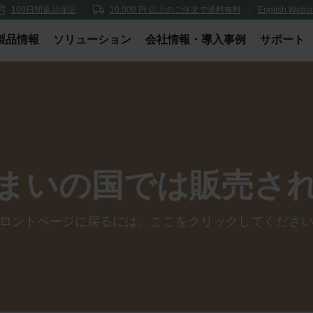
100日間返品保証
10.000 円 以上のご注文で送料無料
English Websi
製品情報
ソリューション
会社情報・導入事例
サポート
まいの国では販売さ
ロントページに戻るには、
ここ
をクリックしてくださ