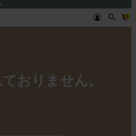
te
search
れておりません。
い。