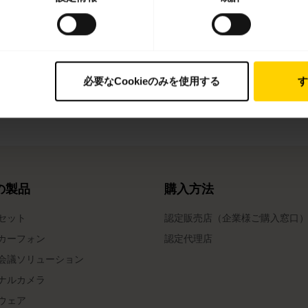
支払い情報
必要なCookieのみを使用する
す
ccessories Pack
の製品
購入方法
セット
認定販売店（企業様ご購入窓口
カーフォン
認定代理店
会議ソリューション
ナルカメラ
ウェア