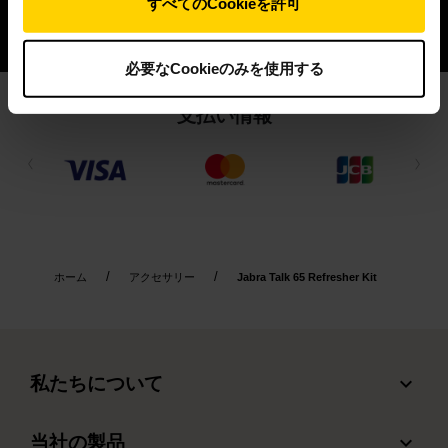
すべてのCookieを許可
必要なCookieのみを使用する
支払い情報
ホーム
アクセサリー
Jabra Talk 65 Refresher Kit
expand_more
私たちについて
Jabra について
expand_more
当社の製品