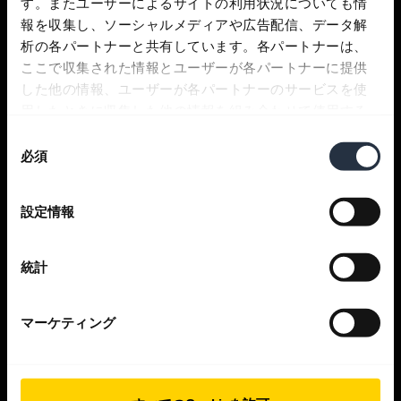
す。またユーザーによるサイトの利用状況についても情
報を収集し、ソーシャルメディアや広告配信、データ解
サポート
析の各パートナーと共有しています。各パートナーは、
ここで収集された情報とユーザーが各パートナーに提供
した他の情報、ユーザーが各パートナーのサービスを使
Jabra アプリ
用したときに収集した他の情報を組み合わせて使用する
ことがあります。
同
Jabra Direct
必須
意
の
選
製品のサポート
設定情報
択
Bluetooth ペアリングガイド
統計
適合ガイド
マーケティング