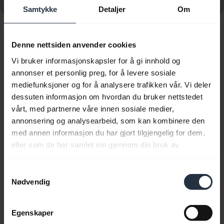
UNC
Samtykke
Detaljer
Om
Viser 10 av 10
Denne nettsiden anvender cookies
Vi bruker informasjonskapsler for å gi innhold og
annonser et personlig preg, for å levere sosiale
mediefunksjoner og for å analysere trafikken vår. Vi deler
dessuten informasjon om hvordan du bruker nettstedet
Produktdokumenter
vårt, med partnerne våre innen sosiale medier,
annonsering og analysearbeid, som kan kombinere den
Hurtigstartguide
med annen informasjon du har gjort tilgjengelig for dem,
eller som de har samlet inn gjennom din bruk av
Engelsk
tjenestene deres.
Samtykkevalg
Last ned
Nødvendig
1.60 MB - PDF
Egenskaper