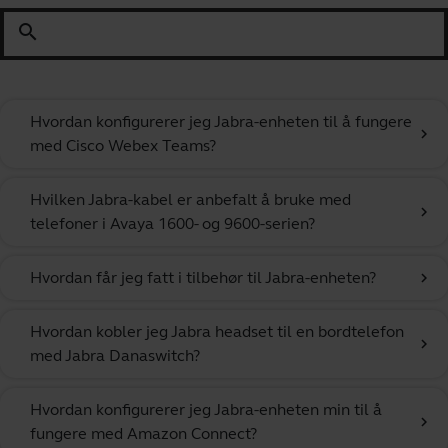
search
Hvordan konfigurerer jeg Jabra-enheten til å fungere
chevron_right
med Cisco Webex Teams?
Hvilken Jabra-kabel er anbefalt å bruke med
chevron_right
telefoner i Avaya 1600- og 9600-serien?
Hvordan får jeg fatt i tilbehør til Jabra-enheten?
chevron_right
Hvordan kobler jeg Jabra headset til en bordtelefon
chevron_right
med Jabra Danaswitch?
Hvordan konfigurerer jeg Jabra-enheten min til å
chevron_right
fungere med Amazon Connect?