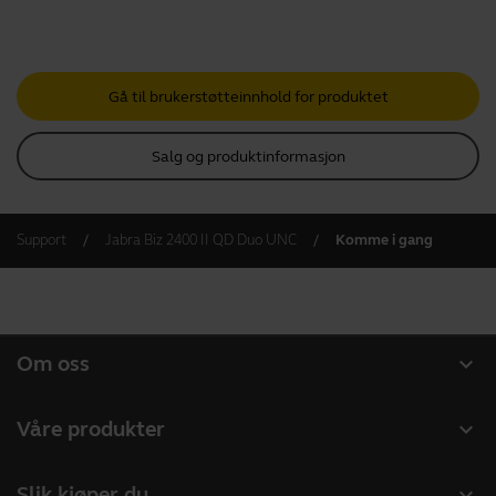
Gå til brukerstøtteinnhold for produktet
Salg og produktinformasjon
Support
Jabra Biz 2400 II QD Duo UNC
Komme i gang
expand_more
Om oss
Om Jabra
expand_more
Våre produkter
Karriere
Headset
expand_more
Slik kjøper du