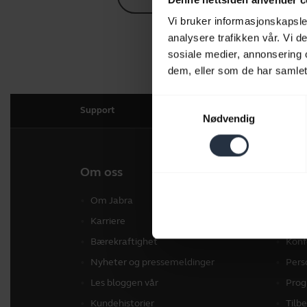
Vi bruker informasjonskapsler
analysere trafikken vår. Vi 
sosiale medier, annonsering 
dem, eller som de har samlet
Samtykkevalg
Support
Nødvendig
Om oss
Våre 
Om Jabra
Hea
Karriere
Konf
Bærekraftighet
Konf
Nyheter og pressemeldinger
Pers
Les bloggen vår
Prog
Kundehistorier
Tilb