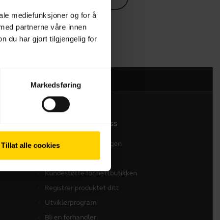
iale mediefunksjoner og for å
 med partnerne våre innen
u har gjort tilgjengelig for
Markedsføring
Ta kontakt med oss
Kontakt salgsavdelingen
Tillat alle cookies
Kontakt brukerstøtte
Kundestøtte for nettbutikken
Registrer produktet ditt
Utviklerprogram
Bli en forhandler