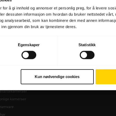
 for å gi innhold og annonser et personlig preg, for å levere sos
deler dessuten informasjon om hvordan du bruker nettstedet vårt,
Programvare og apper
og analysearbeid, som kan kombinere den med annen informasjon d
 inn gjennom din bruk av tjenestene deres.
Egenskaper
Statistikk
produkter
Slik kjøper du
dset
Autoriserte forhandlere i
Kun nødvendige cookies
bedriftsmarkedet
eransehøyttalere
Studentrabatt
eransekameraer
onlige kameraer
ramvare
ehør