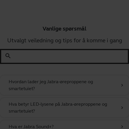
Vanlige spørsmål
Utvalgt veiledning og tips for å komme i gang
search
Hvordan lader jeg Jabra-øreproppene og
chevron_right
smartetuiet?
Hva betyr LED-lysene på Jabra-øreproppene og
chevron_right
smartetuiet?
Hva er Jabra Sound+?
chevron_right