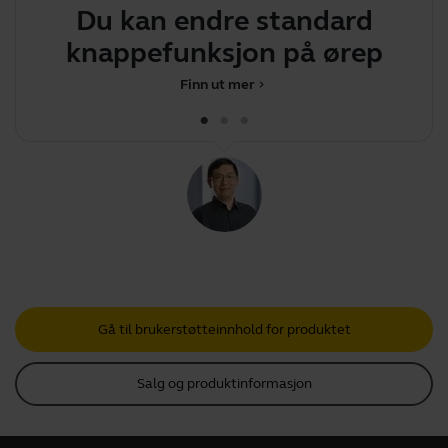
Du kan endre standard
Du
knappefunksjon på
øreproppen
Finn ut mer
chevron_right
Gå til brukerstøtteinnhold for produktet
Salg og produktinformasjon