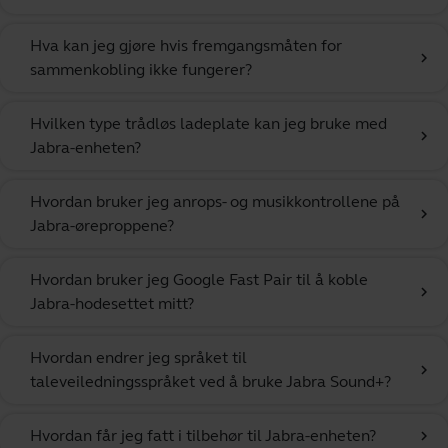
Hva kan jeg gjøre hvis fremgangsmåten for
chevron_right
sammenkobling ikke fungerer?
Hvilken type trådløs ladeplate kan jeg bruke med
chevron_right
Jabra-enheten?
Hvordan bruker jeg anrops- og musikkontrollene på
chevron_right
Jabra-øreproppene?
Hvordan bruker jeg Google Fast Pair til å koble
chevron_right
Jabra-hodesettet mitt?
Hvordan endrer jeg språket til
chevron_right
taleveiledningsspråket ved å bruke Jabra Sound+?
Hvordan får jeg fatt i tilbehør til Jabra-enheten?
chevron_right