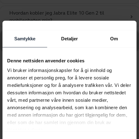
Hvordan kobler jeg Jabra Elite 10 Gen 2 til
chevron_right
mobilenheten min?
Gå til vanlige spørsmål for Jabra Elite 10 Gen 2 - Gloss
Samtykke
Detaljer
Om
Black
Denne nettsiden anvender cookies
Viser 10 av 10
Vi bruker informasjonskapsler for å gi innhold og
annonser et personlig preg, for å levere sosiale
mediefunksjoner og for å analysere trafikken vår. Vi deler
dessuten informasjon om hvordan du bruker nettstedet
vårt, med partnerne våre innen sosiale medier,
annonsering og analysearbeid, som kan kombinere den
Produktdokumenter
med annen informasjon du har gjort tilgjengelig for dem,
eller som de har samlet inn gjennom din bruk av
Brukerhåndbok
tjenestene deres.
expand_more
Norsk