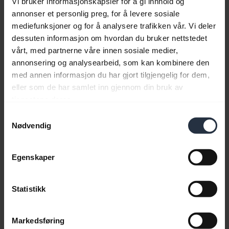
Vi bruker informasjonskapsler for å gi innhold og
annonser et personlig preg, for å levere sosiale
Paringsveiledning for Bluetooth
mediefunksjoner og for å analysere trafikken vår. Vi deler
dessuten informasjon om hvordan du bruker nettstedet
vårt, med partnerne våre innen sosiale medier,
Vanlige spørsmål
annonsering og analysearbeid, som kan kombinere den
med annen informasjon du har gjort tilgjengelig for dem,
eller som de har samlet inn gjennom din bruk av
Produktdokumenter
tjenestene deres.
Samtykkevalg
Nødvendig
Videoer
Egenskaper
Programvare og apper
Statistikk
Kompatibilitetsveiledning
Markedsføring