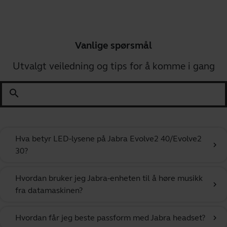
Vanlige spørsmål
Utvalgt veiledning og tips for å komme i gang
search
Hva betyr LED-lysene på Jabra Evolve2 40/Evolve2
chevron_right
30?
Hvordan bruker jeg Jabra-enheten til å høre musikk
chevron_right
fra datamaskinen?
Hvordan får jeg beste passform med Jabra headset?
chevron_right