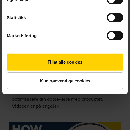
Statistikk
Markedsføring
Tillat alle cookies
Hvordan koble til og få den beste ytelsen
Lær mer om hvordan du kobler til og setter opp
Kun nødvendige cookies
din Jabra Evolve2 30/30 SE med en datamaskin. Se
fordelene ved å laste ned
Jabra Direct
for å
optimalisere din opplevelse med produktet.
Videoen er på engelsk.