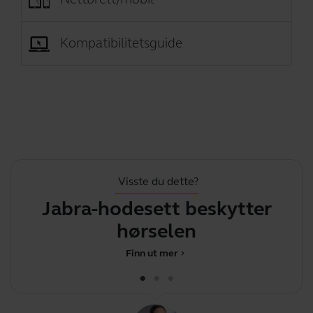
Kompatibilitetsguide
Visste du dette?
Jabra-hodesett beskytter
hørselen
Finn ut mer
chevron_right