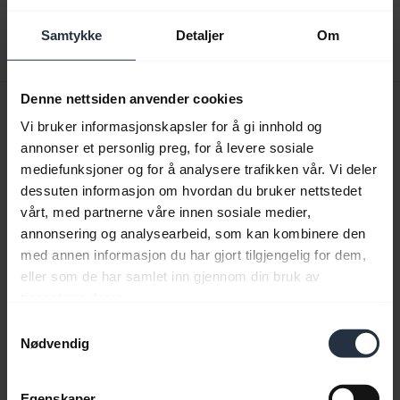
Last ned
Samtykke
Detaljer
Om
1.67 MB - pdf
Denne nettsiden anvender cookies
Hurtigstartguide
Vi bruker informasjonskapsler for å gi innhold og
Engelsk
annonser et personlig preg, for å levere sosiale
mediefunksjoner og for å analysere trafikken vår. Vi deler
Last ned
dessuten informasjon om hvordan du bruker nettstedet
0.29 MB - pdf
vårt, med partnerne våre innen sosiale medier,
annonsering og analysearbeid, som kan kombinere den
med annen informasjon du har gjort tilgjengelig for dem,
eller som de har samlet inn gjennom din bruk av
Gå til alle dokumenter for produktet
tjenestene deres.
Samtykkevalg
Nødvendig
Videoer
Egenskaper