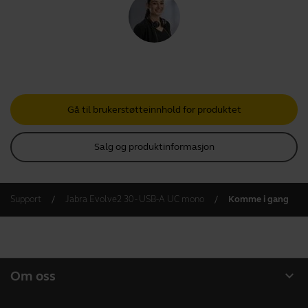
Gå til brukerstøtteinnhold for produktet
Salg og produktinformasjon
Support
Jabra Evolve2 30 - USB-A UC mono
Komme i gang
expand_more
Om oss
Om Jabra