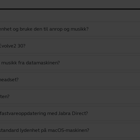
enhet og bruke den til anrop og musikk?
Evolve2 30?
e musikk fra datamaskinen?
headset?
eten?
 fastvareoppdatering med Jabra Direct?
 standard lydenhet på macOS-maskinen?