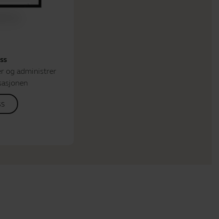
ss
r og administrer
sasjonen
ss