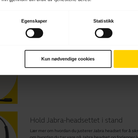
Videoer
Egenskaper
Statistikk
Hvordan koble til og få den beste 
Lær mer om hvordan du kobler til og setter opp din Ja
Kun nødvendige cookies
fordelene ved å laste ned
Jabra Direct
for å optimaliser
engelsk.
Hold Jabra-headsettet i stand
Lær mer om hvordan du justerer Jabra headset for å sikre
om hvordan du tar vare på Jabra headset og forlenger l