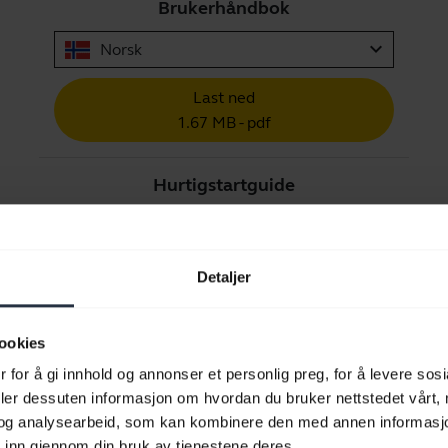
Brukerhåndbok
expand_more
Norsk
Last ned
1.67 MB - pdf
Hurtigstartguide
Engelsk
Last ned
Detaljer
0.29 MB - pdf
ookies
 for å gi innhold og annonser et personlig preg, for å levere sos
Gå til alle dokumenter for produktet
deler dessuten informasjon om hvordan du bruker nettstedet vårt,
og analysearbeid, som kan kombinere den med annen informasjon d
 inn gjennom din bruk av tjenestene deres.