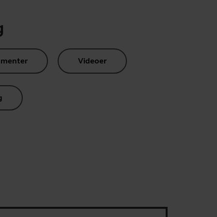
g
umenter
Videoer
g