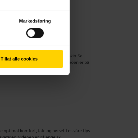
Markedsføring
ytelsen
bra Evolve2 30/30 SE med en datamaskin. Se
Tillat alle cookies
e din opplevelse med produktet. Videoen er på
 optimal komfort, tale og hørsel. Les våre tips
evetiden. Videoen er på engelsk.