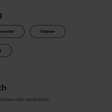
g
umenter
Videoer
g
th
heten eller nettbrettet.