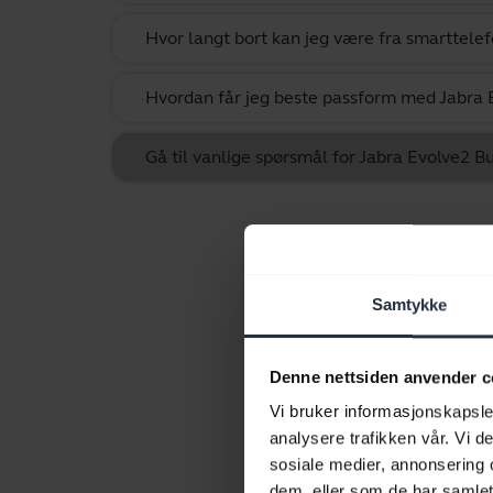
Hvor langt bort kan jeg være fra smarttel
Hvordan får jeg beste passform med Jabra 
Gå til vanlige spørsmål for Jabra Evolve2 B
Samtykke
Denne nettsiden anvender c
Vi bruker informasjonskapsler
analysere trafikken vår. Vi 
sosiale medier, annonsering 
dem, eller som de har samlet