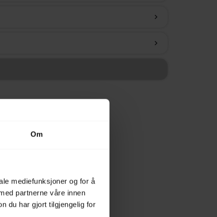
chevron_right
chevron_right
Om
iale mediefunksjoner og for å
 med partnerne våre innen
u har gjort tilgjengelig for