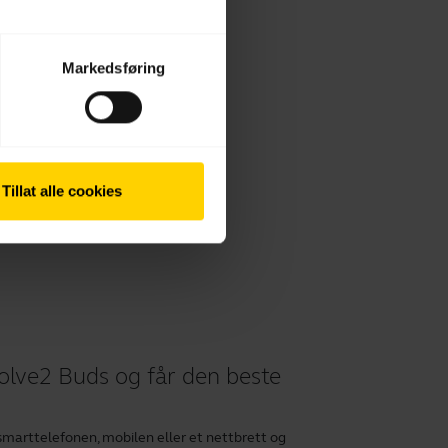
Markedsføring
Tillat alle cookies
Evolve2 Buds og får den beste
marttelefonen, mobilen eller et nettbrett og