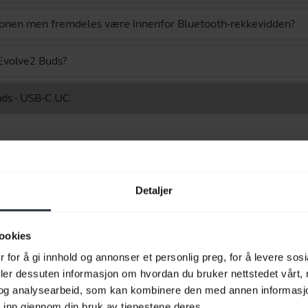
efonen men fremdeles være innenfor Bluetooth-rekkevidden?
Evolve2 Buds?
uds - USB-C UC
Viser 10 av 10
Detaljer
ookies
Produktdokumenter
 for å gi innhold og annonser et personlig preg, for å levere sos
deler dessuten informasjon om hvordan du bruker nettstedet vårt,
Brukerhåndbok
og analysearbeid, som kan kombinere den med annen informasjon d
 inn gjennom din bruk av tjenestene deres.