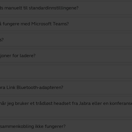
ds manuelt til standardinnstillingene?
 å fungere med Microsoft Teams?
s?
sjoner for ladere?
ra Link Bluetooth-adapteren?
når jeg bruker et trådløst headset fra Jabra eller en konfera
 sammenkobling ikke fungerer?