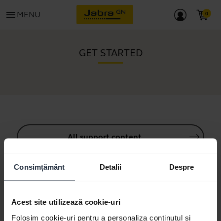
menu
MENU
GET STARTED
All support content
Consimțământ
Detalii
Despre
Resources to get started
Acest site utilizează cookie-uri
Bluetooth Pairing Guide
Folosim cookie-uri pentru a personaliza conținutul și