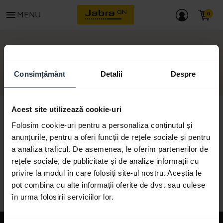
menu
MENU
GET STARTED
Consimțământ
Detalii
Despre
Acest site utilizează cookie-uri
Folosim cookie-uri pentru a personaliza conținutul și
anunțurile, pentru a oferi funcții de rețele sociale și pentru
All support content
a analiza traficul. De asemenea, le oferim partenerilor de
rețele sociale, de publicitate și de analize informații cu
privire la modul în care folosiți site-ul nostru. Aceștia le
Resources to get started
pot combina cu alte informații oferite de dvs. sau culese
în urma folosirii serviciilor lor.