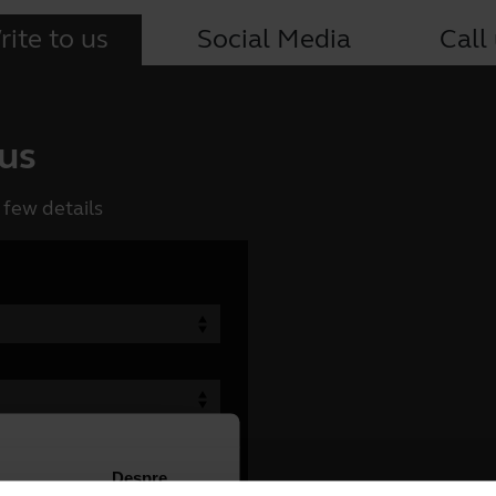
ite to us
Social Media
Call
 us
 few details