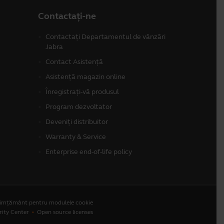
Contactați-ne
Contactați Departamentul de vânzări
Jabra
Contact Asistență
Asistență magazin online
Înregistrați-vă produsul
Program dezvoltator
Deveniți distribuitor
Warranty & Service
Enterprise end-of-life policy
simțământ pentru modulele cookie
rity Center
Open source licenses