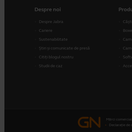
Despre noi
Produ
Despre Jabra
Cășt
Cariere
Boxe
Sustenabilitate
Came
Știri și comunicate de presă
Came
Citiți blogul nostru
Soft
Studii de caz
Acce
Mărci comercial
Declarație de