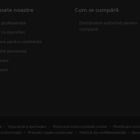
sele noastre
Cum se cumpără
i profesionale
Distribuitori autorizați pentru
companii
 cu microfon
re pentru conferințe
re personale
ware
sorii
e
Siguranță și avertizare
Politica privind modulele cookie
Modificare con
 conformitate
Precizări legale comerciale
Politică de confidențialitate
Secu