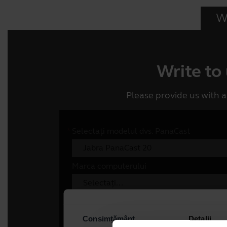
Wr
Write to
Please provide us with a