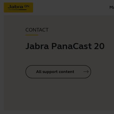
Ma
CONTACT
Jabra PanaCast 20
All support content