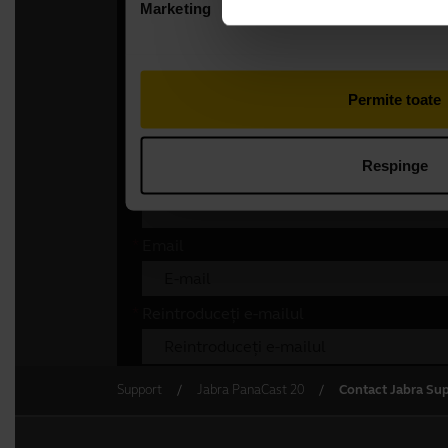
Support
Jabra PanaCast 20
Contact Jabra Su