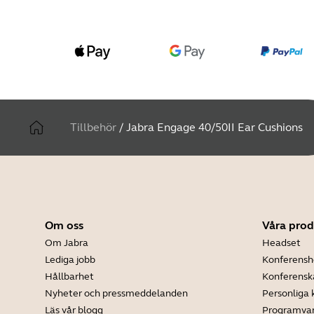
Tillbehör
/
Jabra Engage 40/50II Ear Cushions
Om oss
Våra prod
Om Jabra
Headset
Lediga jobb
Konferensh
Hållbarhet
Konferens
Nyheter och pressmeddelanden
Personliga
Läs vår blogg
Programva