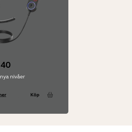
 40
 nya nivåer
mer
Köp