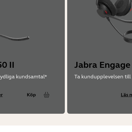
0 II
Jabra Engage
tydliga kundsamtal*
Ta kundupplevelsen till
er
Köp
Läs 