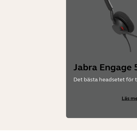
Jabra Engage 5
Det bästa headsetet för 
Läs m