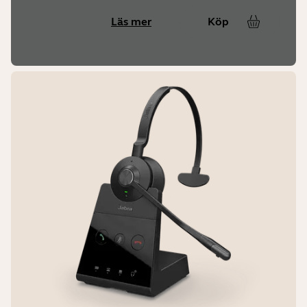
83g (stereo), 57g (mono), 21g
(konverterbar)
Läs mer
Köp
Garanti
1 år Nordamerika, 2 år resten av
världen
Kompatibla programvaror och/eller
appar
Jabra Direct, Jabra Xpress
Arbetstemperatur:
-10 °C till 55 °C
Förvaringstemperatur