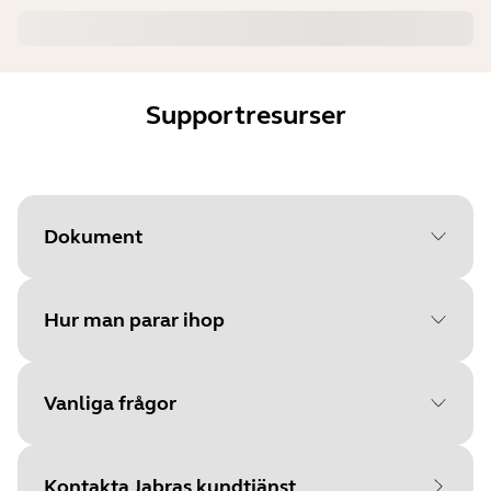
Supportresurser
Dokument
Hur man parar ihop
Document
Bruksanvisning
Language
Vanliga frågor
Välj ditt operativsystem för
Type
pdf
att komma igång
Size
1.6 MB
Kontakta Jabras kundtjänst