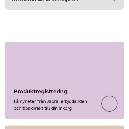
Document
Snabbstartsguide
Steg 1 av
Language
undefined
Type
pdf
Size
2.4 MB
Produktregistrering
Få nyheter från Jabra, erbjudanden
och tips direkt till din inkorg