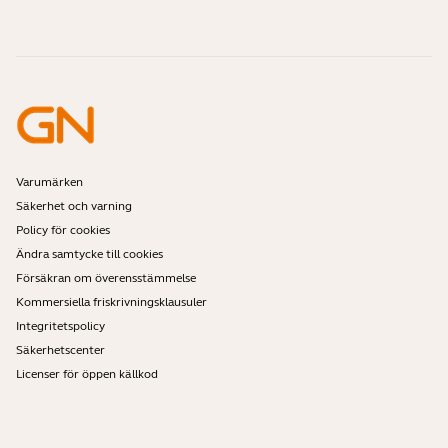
Är Bluetooth-headset säkra?
Kontakta Jabras säljteam
Tillbehör
Onlinebeställningar
Identifiera din produkt
Registrera din produkt
Självservicereparation
Bli återförsäljare
Företagspolicy för utgående produkter
Utvecklarprogram
Varumärken
Säkerhet och varning
Policy för cookies
Ändra samtycke till cookies
Försäkran om överensstämmelse
Kommersiella friskrivningsklausuler
Integritetspolicy
Säkerhetscenter
Licenser för öppen källkod