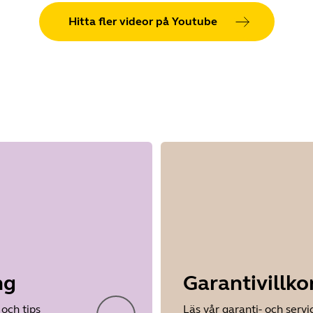
Hitta fler videor på Youtube
ng
Garantivillko
och tips
Läs vår garanti- och serv