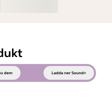
dukt
du dem
Ladda ner Sound+