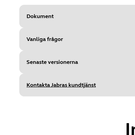
Dokument
Vanliga frågor
Document
Användarmanual
Language
Senaste versionerna
Type
pdf
Size
3.1 MB
Kontakta Jabras kundtjänst
Release date
:
September 01, 2
Release version
:
1.7.2
Document
Datablad
I
Details
First public release
Language