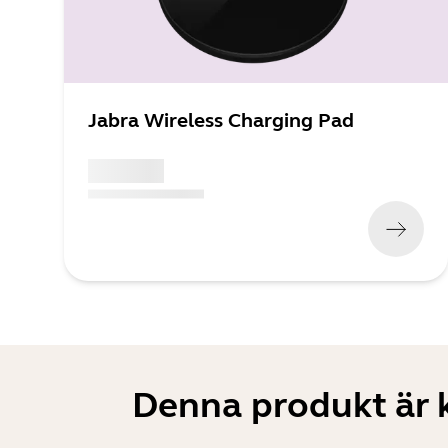
Jabra Wireless Charging Pad
x xxx,xx xx
(
x xxx,xx xx
x xxx xxx
)
Denna produkt är 