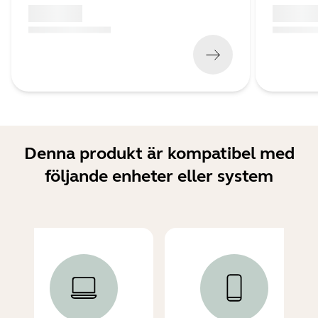
x xxx,xx xx
x xxx,xx 
(
x xxx,xx xx
x xxx xxx
)
(
x xxx,xx xx
Denna produkt är kompatibel med
följande enheter eller system