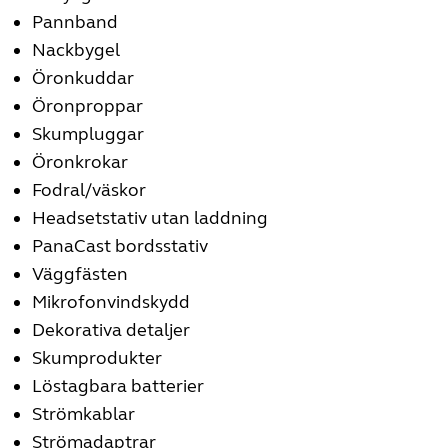
Pannband
Nackbygel
Öronkuddar
Öronproppar
Skumpluggar
Öronkrokar
Fodral/väskor
Headsetstativ utan laddning
PanaCast bordsstativ
Väggfästen
Mikrofonvindskydd
Dekorativa detaljer
Skumprodukter
Löstagbara batterier
Strömkablar
Strömadaptrar